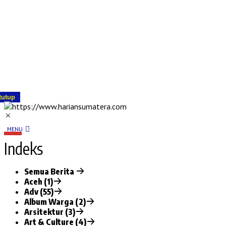
tutup
MENU
Indeks
Semua Berita
Aceh (1)
Adv (55)
Album Warga (2)
Arsitektur (3)
Art & Culture (4)