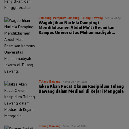
Lampung
,
Pemprov Lampung
,
Tulang Bawang
Selasa 28 April
Wagub Jihan Nurlela Dampingi
2026
Mendikdasmen Abdul Mu’ti Resmikan
Kampus Universitas Muhammadiyah
Jakarta di Tulang Bawang,
Tulang Bawang
Kamis 23 April 2026
Jaksa Akan Pecat Oknum Kasipidum Tulang
Bawang dalam Mediasi di Kejari Menggala
Tulang Bawang
Sabtu 18 April 2026