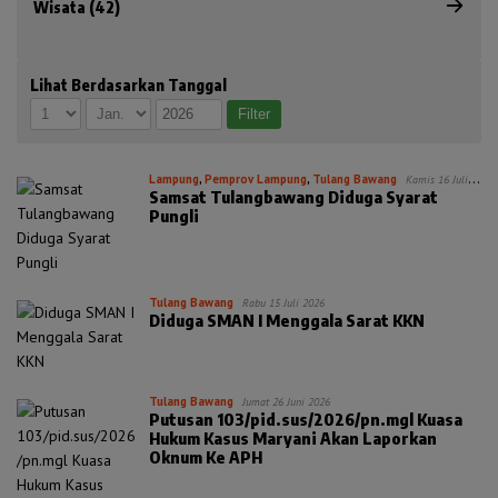
Wisata (42)
Lihat Berdasarkan Tanggal
Lampung
,
Pemprov Lampung
,
Tulang Bawang
Kamis 16 Juli
Samsat Tulangbawang Diduga Syarat
2026
Pungli
Tulang Bawang
Rabu 15 Juli 2026
Diduga SMAN I Menggala Sarat KKN
Tulang Bawang
Jumat 26 Juni 2026
Putusan 103/pid.sus/2026/pn.mgl Kuasa
Hukum Kasus Maryani Akan Laporkan
Oknum Ke APH