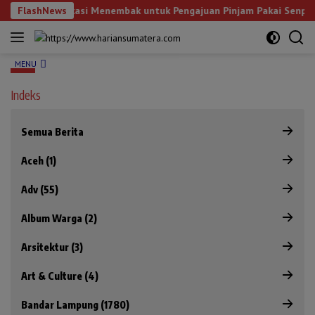
Langsung
Uji Kualifikasi Menembak untuk Pengajuan Pinjam Pakai Senpi
FlashNews
ke
konten
MENU
Indeks
Semua Berita
Aceh (1)
Adv (55)
Album Warga (2)
Arsitektur (3)
Art & Culture (4)
Bandar Lampung (1780)