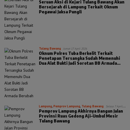
Seruan Aksi di Kejari Tulang Bawang Akan
Bersejarah di Lampung Terkait Oknum
Pegawai Jaksa Pungli
Tulang Bawang
Jumat 17 April 2026
Oknum Polres Tuba Berkelit Terkait
Penetapan Tersangka Sudah Memenuhi
Dua Alat Bukti Jadi Sorotan BB Armada
Berubah
Lampung
,
Pemprov Lampung
,
Tulang Bawang
Selasa 7 April
Pemprov Lampung Akhirnya Bangun Jalan
2026
Provinsi Ruas Gedong Aji–Umbul Mesir
Tulang Bawang