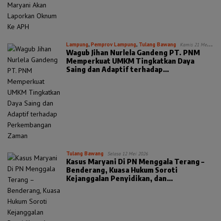
Lampung
,
Pemprov Lampung
,
Tulang Bawang
Kamis 21 Mei
Wagub Jihan Nurlela Gandeng PT. PNM
2026
Memperkuat UMKM Tingkatkan Daya
Saing dan Adaptif terhadap
Perkembangan Zaman
Tulang Bawang
Selasa 12 Mei 2026
Kasus Maryani Di PN Menggala Terang –
Benderang, Kuasa Hukum Soroti
Kejanggalan Penyidikan, dan
Penggeledahan