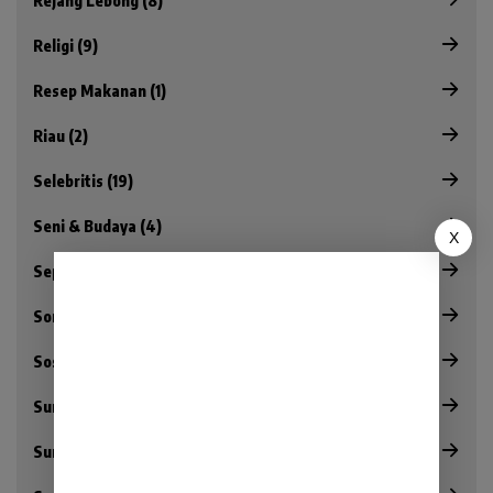
Rejang Lebong (8)
Religi (9)
Resep Makanan (1)
Riau (2)
Selebritis (19)
Seni & Budaya (4)
X
Sepak Bola (143)
Sorot (45)
Sosok (6)
Sumatera (355)
Sumatera Selatan (280)