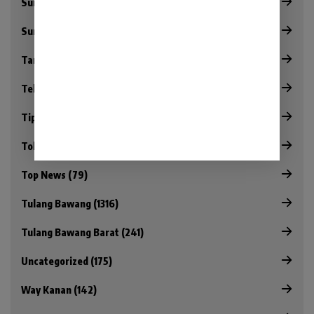
Sumatera Utara (1)
Surat Pembaca (4)
Tanggamus (2726)
Tekno (10)
Tips & Trik (14)
Tokoh (19)
Top News (79)
Tulang Bawang (1316)
Tulang Bawang Barat (241)
Uncategorized (175)
Way Kanan (142)