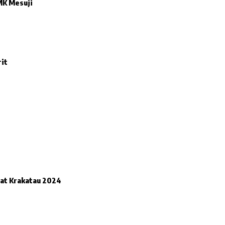
MK Mesuji
rit
pat Krakatau 2024