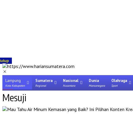
tutup
Lampung
Sumatera
Nasional
Dunia
Olahraga
Kota Kabupaten
Regional
Nusantara
Mancanegara
Sport
Mesuji