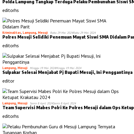
Polda Lampung Tangkap Terduga Pelaku Pembunuhan Siswi S
editorhs
Kriminalitas
,
Lampung
,
Mesuji
Rabu 29 Mei 2024
Rabu 29 Mei 2024
Polres Mesuji Selidiki Penemuan Mayat Siswi SMA Didalam Pa
editorhs
Lampung
,
Mesuji
Minggu 19 Mei 2024
Minggu 19 Mei 2024
Sulpakar Selesai Menjabat Pj Bupati Mesuji, Ini Penggantinya
editor
Lampung
,
Mesuji
Senin 8 April 2024
Senin 8 April 2024
Team Supervisi Mabes Polri Ke Polres Mesuji dalam Ops Ketu
editorhs