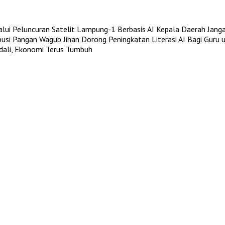
i Peluncuran Satelit Lampung-1 Berbasis AI
Kepala Daerah Janga
busi Pangan
Wagub Jihan Dorong Peningkatan Literasi AI Bagi Guru 
ndali, Ekonomi Terus Tumbuh