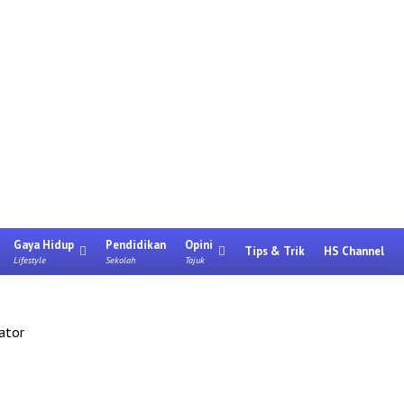
Gaya Hidup
Pendidikan
Opini
Tips & Trik
HS Channel
Lifestyle
Sekolah
Tajuk