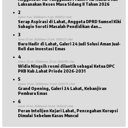
Laksanakan Reses Masa Sidang II Tahun 2026
2
Kamis 9 Juli 2026
Kamis 9 Juli 2026
422 Lihat
Serap Aspirasi di Lahat, Anggota DPRD Sumsel Kiki
Subagio Soroti Masalah Pendidikan dan
Kesejahteraan Lansia
3
Senin 13 Juli 2026
Senin 13 Juli 2026
213 Lihat
Baru Hadir di Lahat, Galeri 24 Jadi Solusi Aman Jual-
Beli dan Investasi Emas
4
Kamis 23 Juli 2026
Kamis 23 Juli 2026
198 Lihat
Widia Ningsih resmi dilantik sebagai Ketua DPC
PKB Kab.Lahat Priode 2026-2031
5
Selasa 14 Juli 2026
Selasa 14 Juli 2026
174 Lihat
Grand Opening, Galeri 24 Lahat, Kebanjiran
Pemburu Emas
6
Jumat 24 Juli 2026
Jumat 24 Juli 2026
162 Lihat
Peran Intelijen Kejari Lahat, Pencegahan Korupsi
Dimulai Sebelum Kasus Muncul