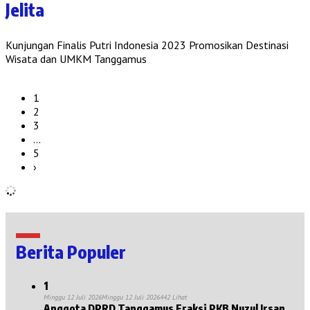
Jelita
Kunjungan Finalis Putri Indonesia 2023 Promosikan Destinasi
Wisata dan UMKM Tanggamus
1
2
3
…
5
›
Berita Populer
1
Minggu 12 Juli 2026
Minggu 12 Juli 2026
442 Lihat
Anggota DPRD Tanggamus Fraksi PKB Nuzul Irsan