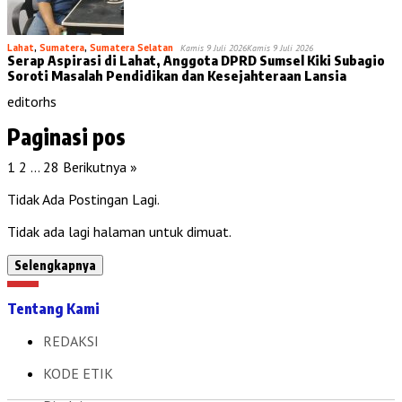
Lahat
,
Sumatera
,
Sumatera Selatan
Kamis 9 Juli 2026
Kamis 9 Juli 2026
Serap Aspirasi di Lahat, Anggota DPRD Sumsel Kiki Subagio
Soroti Masalah Pendidikan dan Kesejahteraan Lansia
editorhs
Paginasi pos
1
2
…
28
Berikutnya »
Tidak Ada Postingan Lagi.
Tidak ada lagi halaman untuk dimuat.
Selengkapnya
Tentang Kami
REDAKSI
KODE ETIK