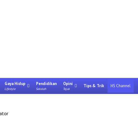
Gaya Hidup
Pendidikan
Opini
Tips & Trik
HS Channel
Lifestyle
Sekolah
Tajuk