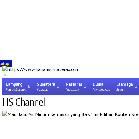
tutup
Lampung
Sumatera
Nasional
Dunia
Olahraga
Kota Kabupaten
Regional
Nusantara
Mancanegara
Sport
HS Channel