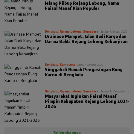
Jelang Pilbup Rejang Lebong, Nama
Faisal Manaf Kian Populer
Bengkulu
,
Rejang Lebong
,
Sumatera
Selasa 7 Januari 2020
Drainase Mampet, Jalan Budi Karya dan
Darma Bakti Rejang Lebong Kebanjiran
Bengkulu
,
Sumatera
Sabtu 4 Januari 2020
Singgah di Rumah Pengasingan Bung
Karno di Bengkulu
Bengkulu
,
Rejang Lebong
,
Sumatera
Selasa 31 Desember
Masyarakat Inginkan Faisal Manaf
2019
Pimpin Kabupaten Rejang Lebong 2021-
2026
Selengkapnya