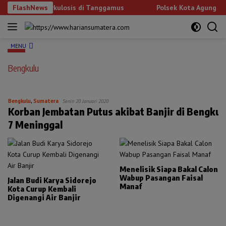
Langsung
ngan Tuberkulosis di Tanggamus
FlashNews
Polsek Kota Agung Ganden
ke
konten
MENU
Bengkulu
Bengkulu
,
Sumatera
Senin 20 Januari 2020
Korban Jembatan Putus akibat Banjir di Bengkul
7 Meninggal
Menelisik Siapa Bakal Calon
Wabup Pasangan Faisal
Jalan Budi Karya Sidorejo
Manaf
Kota Curup Kembali
Digenangi Air Banjir