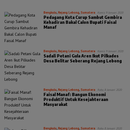
Bengkulu
,
Rejang Lebong
,
Sumatera
Kamis 9 Januari 2020
Pedagang Kota Curup Sambut Gembira
Kehadiran Bakal Calon Bupati Faisal
Manaf
Bengkulu
,
Rejang Lebong
,
Sumatera
Kamis 9 Januari 2020
Sadali Petani Gula Aren Ikut Pilkades
Desa Belitar Seberang Rejang Lebong
Bengkulu
,
Rejang Lebong
,
Sumatera
Rabu 8 Januari 2020
Faisal Manaf: Bangun Ekonomi
Produktif Untuk Kesejahteraan
Masyarakat
Bengkulu
,
Rejang Lebong
,
Sumatera
Rabu 8 Januari 2020