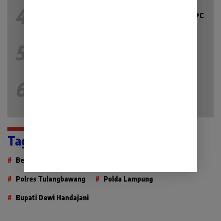
4
Kamis 23 Juli 2026
197 Lihat
Widia Ningsih resmi dilantik sebagai Ketua DPC
PKB Kab.Lahat Priode 2026-2031
5
Selasa 14 Juli 2026
173 Lihat
Grand Opening, Galeri 24 Lahat, Kebanjiran
Pemburu Emas
6
Jumat 24 Juli 2026
161 Lihat
Peran Intelijen Kejari Lahat, Pencegahan
Korupsi Dimulai Sebelum Kasus Muncul
Tag Populer
Berita Lampung
bupati tanggamus
Polres Tulangbawang
Polda Lampung
Bupati Dewi Handajani