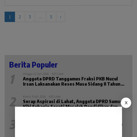
1
2
3
…
5
›
Berita Populer
1
Minggu 12 Juli 2026
437 Lihat
Anggota DPRD Tanggamus Fraksi PKB Nuzul
Irsan Laksanakan Reses Masa Sidang II Tahun
2026
2
Kamis 9 Juli 2026
420 Lihat
Serap Aspirasi di Lahat, Anggota DPRD Sumsel
X
Kiki Subagio Soroti Masalah Pendidikan dan
Kesejahteraan Lansia
3
Senin 13 Juli 2026
212 Lihat
Baru Hadir di Lahat, Galeri 24 Jadi Solusi Aman
Jual-Beli dan Investasi Emas