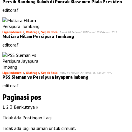
Persib Bandung Kukuh di Puncak Klasemen Piala Presiden
editoraf
Liga Indonesia
,
Olahraga
,
Sepak Bola
Jumat 10 Februari 2017
Jumat 10 Februari 2017
Mutiara Hitam Persipura Tumbang
editoraf
Liga Indonesia
,
Olahraga
,
Sepak Bola
Rabu 8 Februari 2017
Rabu 8 Februari 2017
PSS Sleman vs Persipura Jayapura Imbang
editoraf
Paginasi pos
1
2
3
Berikutnya »
Tidak Ada Postingan Lagi.
Tidak ada lagi halaman untuk dimuat.