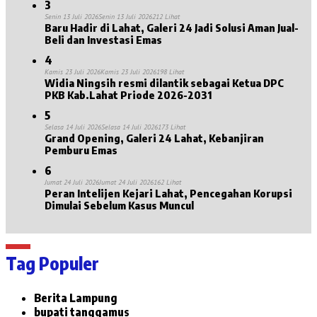
3
Senin 13 Juli 2026
Senin 13 Juli 2026
212 Lihat
Baru Hadir di Lahat, Galeri 24 Jadi Solusi Aman Jual-
Beli dan Investasi Emas
4
Kamis 23 Juli 2026
Kamis 23 Juli 2026
198 Lihat
Widia Ningsih resmi dilantik sebagai Ketua DPC
PKB Kab.Lahat Priode 2026-2031
5
Selasa 14 Juli 2026
Selasa 14 Juli 2026
173 Lihat
Grand Opening, Galeri 24 Lahat, Kebanjiran
Pemburu Emas
6
Jumat 24 Juli 2026
Jumat 24 Juli 2026
162 Lihat
Peran Intelijen Kejari Lahat, Pencegahan Korupsi
Dimulai Sebelum Kasus Muncul
Tag Populer
Berita Lampung
bupati tanggamus