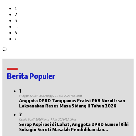
1
2
3
…
5
›
Berita Populer
1
Minggu 12 Juli 2026
Minggu 12 Juli 2026
438 Lihat
Anggota DPRD Tanggamus Fraksi PKB Nuzul Irsan
Laksanakan Reses Masa Sidang II Tahun 2026
2
Kamis 9 Juli 2026
Kamis 9 Juli 2026
422 Lihat
Serap Aspirasi di Lahat, Anggota DPRD Sumsel Kiki
Subagio Soroti Masalah Pendidikan dan
Kesejahteraan Lansia