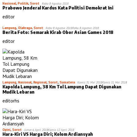
Nasional
,
Politik
,
Sorot
Rabu 8 Agustus 2018
Prabowo Jenderal Kardus Kata Politisi Demokrat Ini
editor
Lampung
,
Olahraga
,
Sorot
Rabu 8 Agustus 2018
Rabu 8 Agustus 2018
Berita Foto: Semarak Kirab Obor Asian Games 2018
editor
Lampung
,
Nasional
,
Regional
,
Sorot
,
Sumatera
Kamis 31 Mei 2018
Kamis 31 Mei 2018
Kapolda Lampung, 38 Km Tol Lampung Dapat Digunakan
Mudik Lebaran
editorhs
Opini
,
Sorot
Jumat 6 April 2018
Kamis 12 April 2018
Hara-Kiri VS Harga Diri; Kolom Ardiansyah