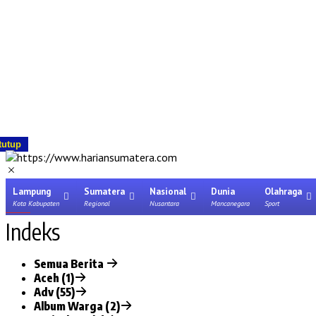
tutup
Lampung
Sumatera
Nasional
Dunia
Olahraga
Kota Kabupaten
Regional
Nusantara
Mancanegara
Sport
Indeks
Semua Berita
Aceh (1)
Adv (55)
Album Warga (2)