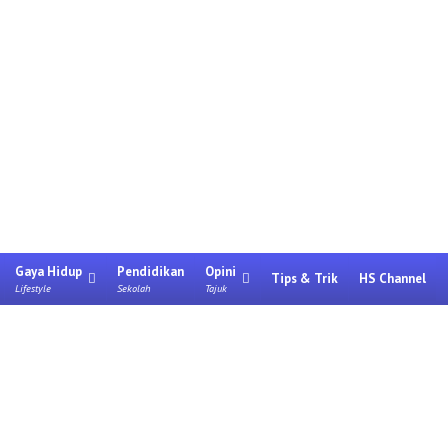
Gaya Hidup
Pendidikan
Opini
Tips & Trik
HS Channel
Lifestyle
Sekolah
Tajuk