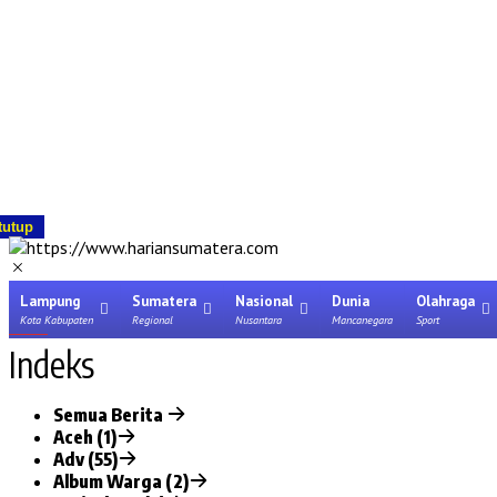
tutup
Lampung
Sumatera
Nasional
Dunia
Olahraga
Kota Kabupaten
Regional
Nusantara
Mancanegara
Sport
Indeks
Semua Berita
Aceh (1)
Adv (55)
Album Warga (2)