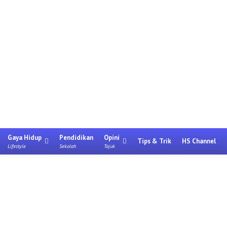
Gaya Hidup
Pendidikan
Opini
Tips & Trik
HS Channel
Lifestyle
Sekolah
Tajuk