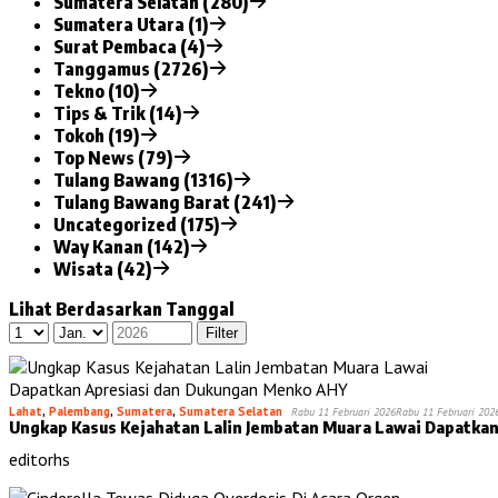
Sumatera Selatan (280)
Sumatera Utara (1)
Surat Pembaca (4)
Tanggamus (2726)
Tekno (10)
Tips & Trik (14)
Tokoh (19)
Top News (79)
Tulang Bawang (1316)
Tulang Bawang Barat (241)
Uncategorized (175)
Way Kanan (142)
Wisata (42)
Lihat Berdasarkan Tanggal
Lahat
,
Palembang
,
Sumatera
,
Sumatera Selatan
Rabu 11 Februari 2026
Rabu 11 Februari 202
Ungkap Kasus Kejahatan Lalin Jembatan Muara Lawai Dapatka
editorhs