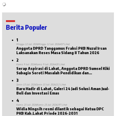
Berita Populer
1
Minggu 12 Juli 2026
Minggu 12 Juli 2026
437 Lihat
Anggota DPRD Tanggamus Fraksi PKB Nuzul Irsan
Laksanakan Reses Masa Sidang II Tahun 2026
2
Kamis 9 Juli 2026
Kamis 9 Juli 2026
420 Lihat
Serap Aspirasi di Lahat, Anggota DPRD Sumsel Kiki
Subagio Soroti Masalah Pendidikan dan
Kesejahteraan Lansia
3
Senin 13 Juli 2026
Senin 13 Juli 2026
212 Lihat
Baru Hadir di Lahat, Galeri 24 Jadi Solusi Aman Jual-
Beli dan Investasi Emas
4
Kamis 23 Juli 2026
Kamis 23 Juli 2026
197 Lihat
Widia Ningsih resmi dilantik sebagai Ketua DPC
PKB Kab.Lahat Priode 2026-2031