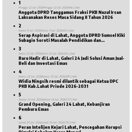
1
Minggu 12 Juli 2026
Minggu 12 Juli 2026
456 Lihat
Anggota DPRD Tanggamus Fraksi PKB Nuzul Irsan
Laksanakan Reses Masa Sidang II Tahun 2026
2
Kamis 9 Juli 2026
Kamis 9 Juli 2026
424 Lihat
Serap Aspirasi di Lahat, Anggota DPRD Sumsel Kiki
Subagio Soroti Masalah Pendidikan dan
Kesejahteraan Lansia
3
Senin 13 Juli 2026
Senin 13 Juli 2026
216 Lihat
Baru Hadir di Lahat, Galeri 24 Jadi Solusi Aman Jual-
Beli dan Investasi Emas
4
Kamis 23 Juli 2026
Kamis 23 Juli 2026
209 Lihat
Widia Ningsih resmi dilantik sebagai Ketua DPC
PKB Kab.Lahat Priode 2026-2031
5
Selasa 14 Juli 2026
Selasa 14 Juli 2026
177 Lihat
Grand Opening, Galeri 24 Lahat, Kebanjiran
Pemburu Emas
6
Jumat 24 Juli 2026
Jumat 24 Juli 2026
170 Lihat
Peran Intelijen Kejari Lahat, Pencegahan Korupsi
Dimulai Sebelum Kasus Muncul