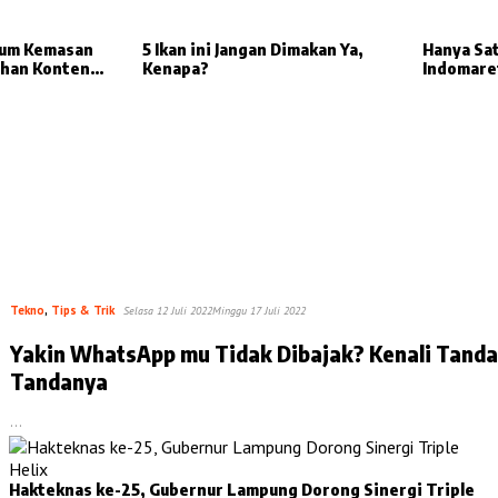
num Kemasan
5 Ikan ini Jangan Dimakan Ya,
Hanya Sa
lihan Konten
Kenapa?
Indomare
Dimana?
Tekno
,
Tips & Trik
Selasa 12 Juli 2022
Minggu 17 Juli 2022
Yakin WhatsApp mu Tidak Dibajak? Kenali Tanda
Tandanya
…
Hakteknas ke-25, Gubernur Lampung Dorong Sinergi Triple