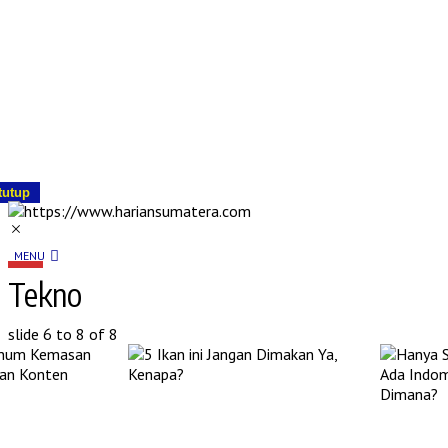
tutup
MENU
Tekno
slide
6 to 8
of 8