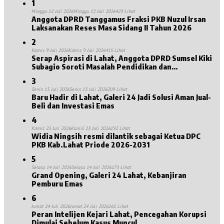
1
Minggu 12 Juli 2026
Minggu 12 Juli 2026
429 Lihat
Anggota DPRD Tanggamus Fraksi PKB Nuzul Irsan
Laksanakan Reses Masa Sidang II Tahun 2026
2
Kamis 9 Juli 2026
Kamis 9 Juli 2026
415 Lihat
Serap Aspirasi di Lahat, Anggota DPRD Sumsel Kiki
Subagio Soroti Masalah Pendidikan dan
Kesejahteraan Lansia
3
Senin 13 Juli 2026
Senin 13 Juli 2026
209 Lihat
Baru Hadir di Lahat, Galeri 24 Jadi Solusi Aman Jual-
Beli dan Investasi Emas
4
Kamis 23 Juli 2026
Kamis 23 Juli 2026
192 Lihat
Widia Ningsih resmi dilantik sebagai Ketua DPC
PKB Kab.Lahat Priode 2026-2031
5
Selasa 14 Juli 2026
Selasa 14 Juli 2026
173 Lihat
Grand Opening, Galeri 24 Lahat, Kebanjiran
Pemburu Emas
6
Jumat 24 Juli 2026
Jumat 24 Juli 2026
161 Lihat
Peran Intelijen Kejari Lahat, Pencegahan Korupsi
Dimulai Sebelum Kasus Muncul