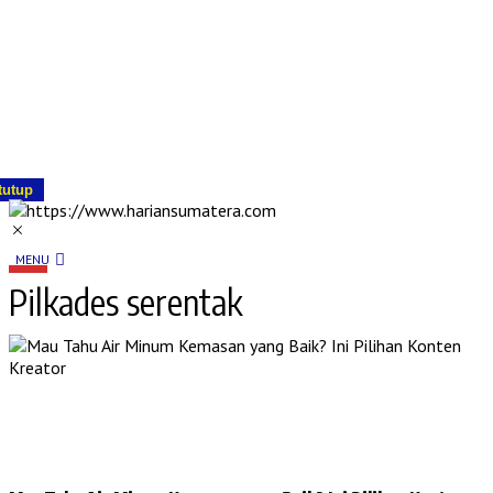
tutup
MENU
Pilkades serentak