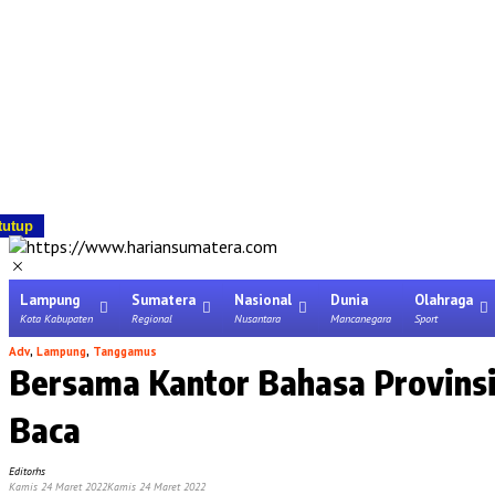
tutup
Lampung
Sumatera
Nasional
Dunia
Olahraga
Kota Kabupaten
Regional
Nusantara
Mancanegara
Sport
Adv
,
Lampung
,
Tanggamus
Bersama Kantor Bahasa Provins
Baca
Editorhs
Kamis 24 Maret 2022
Kamis 24 Maret 2022