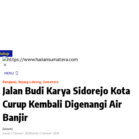
tutup
MENU
Bengkulu
,
Rejang Lebong
,
Sumatera
Jalan Budi Karya Sidorejo Kota
Curup Kembali Digenangi Air
Banjir
Editorhs
Jumat 17 Januari 2020
Jumat 17 Januari 2020