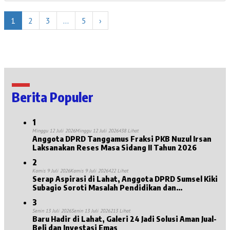
1
2
3
…
5
›
Berita Populer
1
Minggu 12 Juli 2026
Minggu 12 Juli 2026
438 Lihat
Anggota DPRD Tanggamus Fraksi PKB Nuzul Irsan
Laksanakan Reses Masa Sidang II Tahun 2026
2
Kamis 9 Juli 2026
Kamis 9 Juli 2026
422 Lihat
Serap Aspirasi di Lahat, Anggota DPRD Sumsel Kiki
Subagio Soroti Masalah Pendidikan dan
Kesejahteraan Lansia
3
Senin 13 Juli 2026
Senin 13 Juli 2026
213 Lihat
Baru Hadir di Lahat, Galeri 24 Jadi Solusi Aman Jual-
Beli dan Investasi Emas