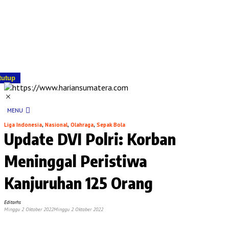
tutup
MENU
Liga Indonesia
,
Nasional
,
Olahraga
,
Sepak Bola
Update DVI Polri: Korban
Meninggal Peristiwa
Kanjuruhan 125 Orang
Editorhs
Minggu 2 Oktober 2022
Minggu 2 Oktober 2022