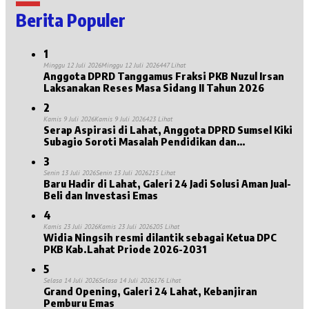
Berita Populer
1
Minggu 12 Juli 2026
Minggu 12 Juli 2026
447 Lihat
Anggota DPRD Tanggamus Fraksi PKB Nuzul Irsan
Laksanakan Reses Masa Sidang II Tahun 2026
2
Kamis 9 Juli 2026
Kamis 9 Juli 2026
423 Lihat
Serap Aspirasi di Lahat, Anggota DPRD Sumsel Kiki
Subagio Soroti Masalah Pendidikan dan
Kesejahteraan Lansia
3
Senin 13 Juli 2026
Senin 13 Juli 2026
215 Lihat
Baru Hadir di Lahat, Galeri 24 Jadi Solusi Aman Jual-
Beli dan Investasi Emas
4
Kamis 23 Juli 2026
Kamis 23 Juli 2026
205 Lihat
Widia Ningsih resmi dilantik sebagai Ketua DPC
PKB Kab.Lahat Priode 2026-2031
5
Selasa 14 Juli 2026
Selasa 14 Juli 2026
176 Lihat
Grand Opening, Galeri 24 Lahat, Kebanjiran
Pemburu Emas