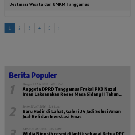
Destinasi Wisata dan UMKM Tanggamus
1
2
3
4
5
›
Berita Populer
1
Minggu 12 Juli 2026
461 Lihat
Anggota DPRD Tanggamus Fraksi PKB Nuzul
Irsan Laksanakan Reses Masa Sidang II Tahun
2026
2
Senin 13 Juli 2026
216 Lihat
Baru Hadir di Lahat, Galeri 24 Jadi Solusi Aman
Jual-Beli dan Investasi Emas
3
Kamis 23 Juli 2026
209 Lihat
Widia Ningsih resmi dilantik sebagai Ketua DPC