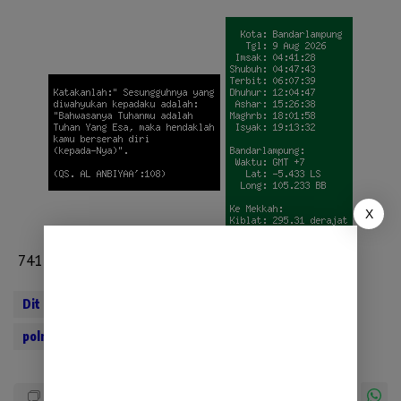
X
741
Dit Samapta Polda Lampung
Patroli Jarak Jauh
polres tanggamus