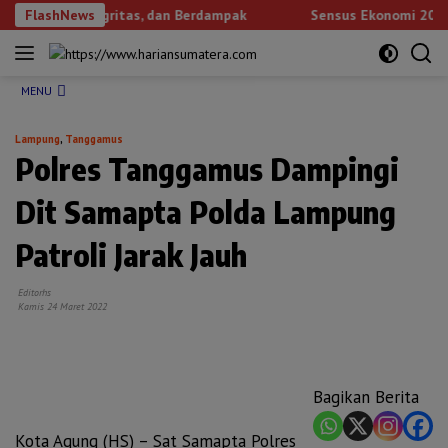
Langsung
rintegritas, dan Berdampak
FlashNews
Sensus Ekonomi 2026, Pemprov
ke
NEXT
konten
MENU
Lampung
,
Tanggamus
Polres Tanggamus Dampingi
Dit Samapta Polda Lampung
Patroli Jarak Jauh
Editorhs
Kamis 24 Maret 2022
Bagikan Berita
Kota Agung (HS) – Sat Samapta Polres