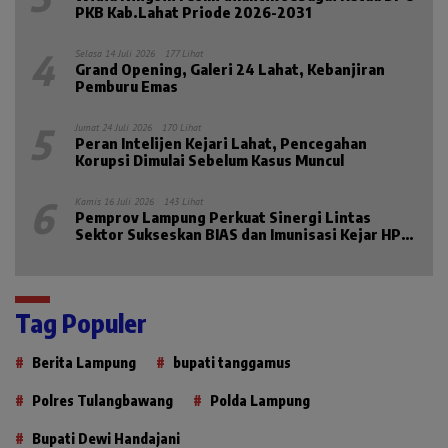
PKB Kab.Lahat Priode 2026-2031
4
Selasa 14 Juli 2026
177 Lihat
Grand Opening, Galeri 24 Lahat, Kebanjiran
Pemburu Emas
5
Jumat 24 Juli 2026
170 Lihat
Peran Intelijen Kejari Lahat, Pencegahan
Korupsi Dimulai Sebelum Kasus Muncul
6
Kamis 16 Juli 2026
143 Lihat
Pemprov Lampung Perkuat Sinergi Lintas
Sektor Sukseskan BIAS dan Imunisasi Kejar HPV
2026
Tag Populer
Berita Lampung
bupati tanggamus
Polres Tulangbawang
Polda Lampung
Bupati Dewi Handajani