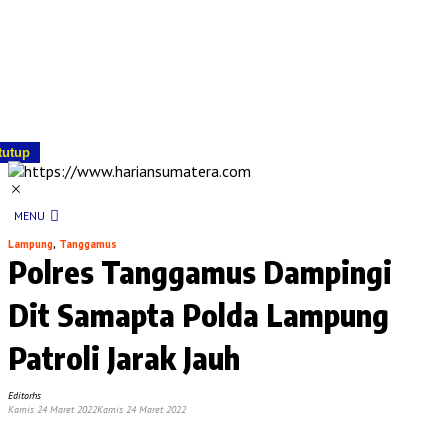
tutup
MENU
Lampung
,
Tanggamus
Polres Tanggamus Dampingi
Dit Samapta Polda Lampung
Patroli Jarak Jauh
Editorhs
Kamis 24 Maret 2022
Kamis 24 Maret 2022