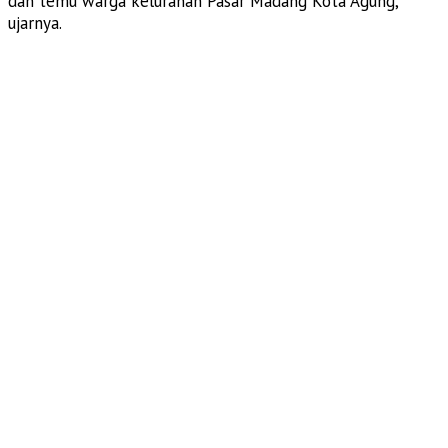
dan temu warga kelurahan Pasar Madang Kota Agung,”
ujarnya.