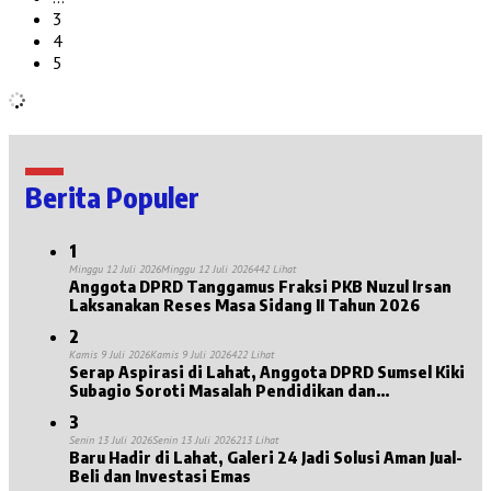
3
4
5
Berita Populer
1
Minggu 12 Juli 2026
Minggu 12 Juli 2026
442 Lihat
Anggota DPRD Tanggamus Fraksi PKB Nuzul Irsan
Laksanakan Reses Masa Sidang II Tahun 2026
2
Kamis 9 Juli 2026
Kamis 9 Juli 2026
422 Lihat
Serap Aspirasi di Lahat, Anggota DPRD Sumsel Kiki
Subagio Soroti Masalah Pendidikan dan
Kesejahteraan Lansia
3
Senin 13 Juli 2026
Senin 13 Juli 2026
213 Lihat
Baru Hadir di Lahat, Galeri 24 Jadi Solusi Aman Jual-
Beli dan Investasi Emas