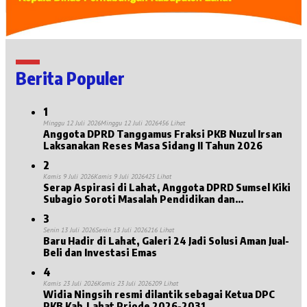
Berita Populer
1
Minggu 12 Juli 2026
Minggu 12 Juli 2026
456 Lihat
Anggota DPRD Tanggamus Fraksi PKB Nuzul Irsan
Laksanakan Reses Masa Sidang II Tahun 2026
2
Kamis 9 Juli 2026
Kamis 9 Juli 2026
425 Lihat
Serap Aspirasi di Lahat, Anggota DPRD Sumsel Kiki
Subagio Soroti Masalah Pendidikan dan
Kesejahteraan Lansia
3
Senin 13 Juli 2026
Senin 13 Juli 2026
216 Lihat
Baru Hadir di Lahat, Galeri 24 Jadi Solusi Aman Jual-
Beli dan Investasi Emas
4
Kamis 23 Juli 2026
Kamis 23 Juli 2026
209 Lihat
Widia Ningsih resmi dilantik sebagai Ketua DPC
PKB Kab.Lahat Priode 2026-2031