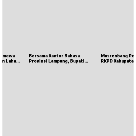
stimewa
Bersama Kantor Bahasa
Musrenbang Pe
en Lahat
Provinsi Lampung, Bupati
RKPD Kabupaten
t,
Dewi Handajani Hadiri
Dibuka oleh Gub
 Punya
Pembinaan Komunitas Baca
Lampung
k Sumsel