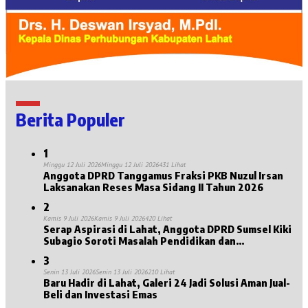
Berita Populer
1
Minggu 12 Juli 2026
Minggu 12 Juli 2026
431 Lihat
Anggota DPRD Tanggamus Fraksi PKB Nuzul Irsan
Laksanakan Reses Masa Sidang II Tahun 2026
2
Kamis 9 Juli 2026
Kamis 9 Juli 2026
420 Lihat
Serap Aspirasi di Lahat, Anggota DPRD Sumsel Kiki
Subagio Soroti Masalah Pendidikan dan
Kesejahteraan Lansia
3
Senin 13 Juli 2026
Senin 13 Juli 2026
210 Lihat
Baru Hadir di Lahat, Galeri 24 Jadi Solusi Aman Jual-
Beli dan Investasi Emas