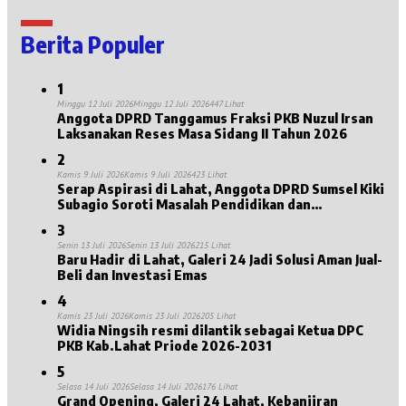
Berita Populer
1
Minggu 12 Juli 2026
Minggu 12 Juli 2026
447 Lihat
Anggota DPRD Tanggamus Fraksi PKB Nuzul Irsan
Laksanakan Reses Masa Sidang II Tahun 2026
2
Kamis 9 Juli 2026
Kamis 9 Juli 2026
423 Lihat
Serap Aspirasi di Lahat, Anggota DPRD Sumsel Kiki
Subagio Soroti Masalah Pendidikan dan
Kesejahteraan Lansia
3
Senin 13 Juli 2026
Senin 13 Juli 2026
215 Lihat
Baru Hadir di Lahat, Galeri 24 Jadi Solusi Aman Jual-
Beli dan Investasi Emas
4
Kamis 23 Juli 2026
Kamis 23 Juli 2026
205 Lihat
Widia Ningsih resmi dilantik sebagai Ketua DPC
PKB Kab.Lahat Priode 2026-2031
5
Selasa 14 Juli 2026
Selasa 14 Juli 2026
176 Lihat
Grand Opening, Galeri 24 Lahat, Kebanjiran