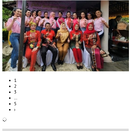
1
2
3
…
5
›