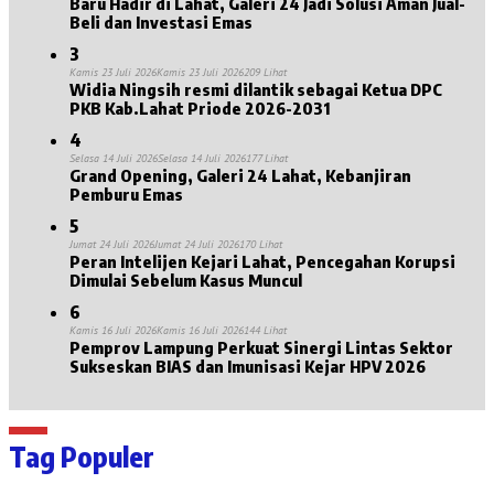
Baru Hadir di Lahat, Galeri 24 Jadi Solusi Aman Jual-
Beli dan Investasi Emas
3
Kamis 23 Juli 2026
Kamis 23 Juli 2026
209 Lihat
Widia Ningsih resmi dilantik sebagai Ketua DPC
PKB Kab.Lahat Priode 2026-2031
4
Selasa 14 Juli 2026
Selasa 14 Juli 2026
177 Lihat
Grand Opening, Galeri 24 Lahat, Kebanjiran
Pemburu Emas
5
Jumat 24 Juli 2026
Jumat 24 Juli 2026
170 Lihat
Peran Intelijen Kejari Lahat, Pencegahan Korupsi
Dimulai Sebelum Kasus Muncul
6
Kamis 16 Juli 2026
Kamis 16 Juli 2026
144 Lihat
Pemprov Lampung Perkuat Sinergi Lintas Sektor
Sukseskan BIAS dan Imunisasi Kejar HPV 2026
Tag Populer