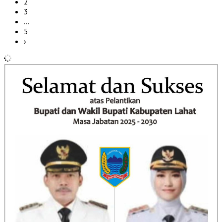
2
3
…
5
›