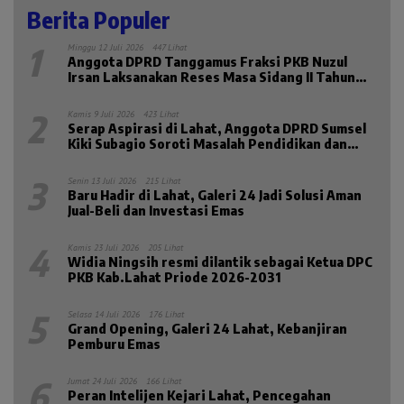
Berita Populer
1
Minggu 12 Juli 2026
447 Lihat
Anggota DPRD Tanggamus Fraksi PKB Nuzul
Irsan Laksanakan Reses Masa Sidang II Tahun
2026
2
Kamis 9 Juli 2026
423 Lihat
Serap Aspirasi di Lahat, Anggota DPRD Sumsel
Kiki Subagio Soroti Masalah Pendidikan dan
Kesejahteraan Lansia
3
Senin 13 Juli 2026
215 Lihat
Baru Hadir di Lahat, Galeri 24 Jadi Solusi Aman
Jual-Beli dan Investasi Emas
4
Kamis 23 Juli 2026
205 Lihat
Widia Ningsih resmi dilantik sebagai Ketua DPC
PKB Kab.Lahat Priode 2026-2031
5
Selasa 14 Juli 2026
176 Lihat
Grand Opening, Galeri 24 Lahat, Kebanjiran
Pemburu Emas
6
Jumat 24 Juli 2026
166 Lihat
Peran Intelijen Kejari Lahat, Pencegahan