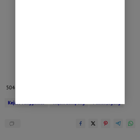
504
Kejari Tanggamus
Kejati Lampung
Panen Jagung