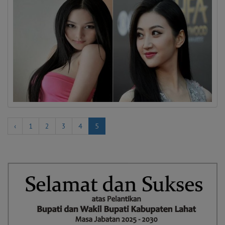
‹
1
2
3
4
5