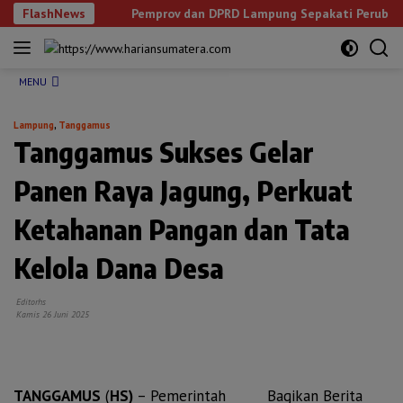
Langsung
n
FlashNews
Pemprov dan DPRD Lampung Sepakati Perubahan KUA-PPA
ke
NEXT
konten
MENU
Lampung
,
Tanggamus
Tanggamus Sukses Gelar
Panen Raya Jagung, Perkuat
Ketahanan Pangan dan Tata
Kelola Dana Desa
Editorhs
Kamis 26 Juni 2025
TANGGAMUS
(
HS)
– Pemerintah
Bagikan Berita