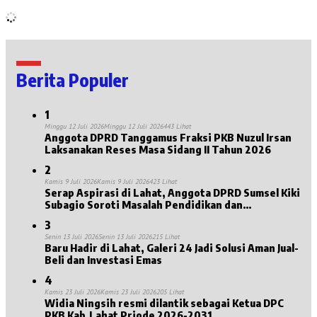
Berita Populer
1
Minggu 12 Juli 2026
Minggu 12 Juli 2026
443 Lihat
Anggota DPRD Tanggamus Fraksi PKB Nuzul Irsan
Laksanakan Reses Masa Sidang II Tahun 2026
2
Kamis 9 Juli 2026
Kamis 9 Juli 2026
423 Lihat
Serap Aspirasi di Lahat, Anggota DPRD Sumsel Kiki
Subagio Soroti Masalah Pendidikan dan
Kesejahteraan Lansia
3
Senin 13 Juli 2026
Senin 13 Juli 2026
215 Lihat
Baru Hadir di Lahat, Galeri 24 Jadi Solusi Aman Jual-
Beli dan Investasi Emas
4
Kamis 23 Juli 2026
Kamis 23 Juli 2026
205 Lihat
Widia Ningsih resmi dilantik sebagai Ketua DPC
PKB Kab.Lahat Priode 2026-2031