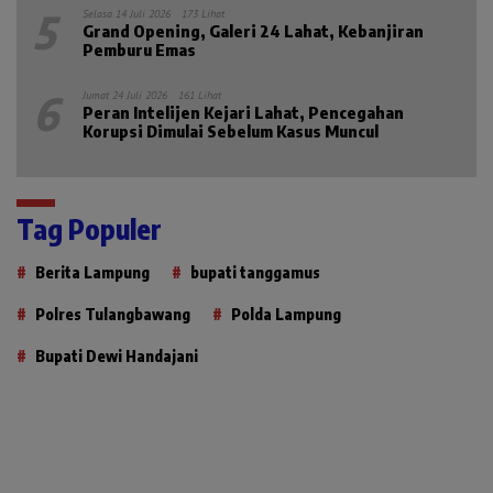
5
Selasa 14 Juli 2026
173 Lihat
Grand Opening, Galeri 24 Lahat, Kebanjiran
Pemburu Emas
6
Jumat 24 Juli 2026
161 Lihat
Peran Intelijen Kejari Lahat, Pencegahan
Korupsi Dimulai Sebelum Kasus Muncul
Tag Populer
Berita Lampung
bupati tanggamus
Polres Tulangbawang
Polda Lampung
Bupati Dewi Handajani