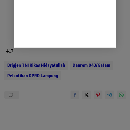
417
Brigjen TNI Rikas Hidayatullah
Danrem 043/Gatam
Pelantikan DPRD Lampung