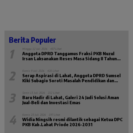
Berita Populer
1
Minggu 12 Juli 2026
437 Lihat
Anggota DPRD Tanggamus Fraksi PKB Nuzul
Irsan Laksanakan Reses Masa Sidang II Tahun
2026
2
Kamis 9 Juli 2026
420 Lihat
Serap Aspirasi di Lahat, Anggota DPRD Sumsel
Kiki Subagio Soroti Masalah Pendidikan dan
Kesejahteraan Lansia
3
Senin 13 Juli 2026
212 Lihat
Baru Hadir di Lahat, Galeri 24 Jadi Solusi Aman
Jual-Beli dan Investasi Emas
4
Kamis 23 Juli 2026
197 Lihat
Widia Ningsih resmi dilantik sebagai Ketua DPC
PKB Kab.Lahat Priode 2026-2031