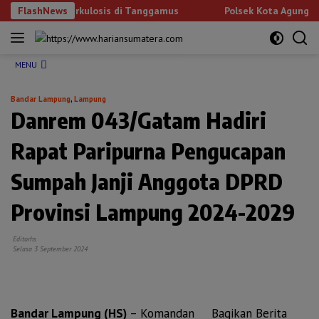
Langsung
n Tuberkulosis di Tanggamus
FlashNews
Polsek Kota Agung Gandeng 
ke
NEXT
konten
MENU
Bandar Lampung
,
Lampung
Danrem 043/Gatam Hadiri
Rapat Paripurna Pengucapan
Sumpah Janji Anggota DPRD
Provinsi Lampung 2024-2029
Editorhs
Selasa 3 September 2024
Bandar Lampung (HS)
– Komandan
Bagikan Berita