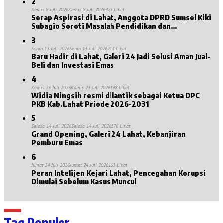
2
Kamis 9 Juli 2026
Kamis 9 Juli 2026
423 Lihat
Serap Aspirasi di Lahat, Anggota DPRD Sumsel Kiki
Subagio Soroti Masalah Pendidikan dan
Kesejahteraan Lansia
3
Senin 13 Juli 2026
Senin 13 Juli 2026
214 Lihat
Baru Hadir di Lahat, Galeri 24 Jadi Solusi Aman Jual-
Beli dan Investasi Emas
4
Kamis 23 Juli 2026
Kamis 23 Juli 2026
198 Lihat
Widia Ningsih resmi dilantik sebagai Ketua DPC
PKB Kab.Lahat Priode 2026-2031
5
Selasa 14 Juli 2026
Selasa 14 Juli 2026
176 Lihat
Grand Opening, Galeri 24 Lahat, Kebanjiran
Pemburu Emas
6
Jumat 24 Juli 2026
Jumat 24 Juli 2026
163 Lihat
Peran Intelijen Kejari Lahat, Pencegahan Korupsi
Dimulai Sebelum Kasus Muncul
Tag Populer