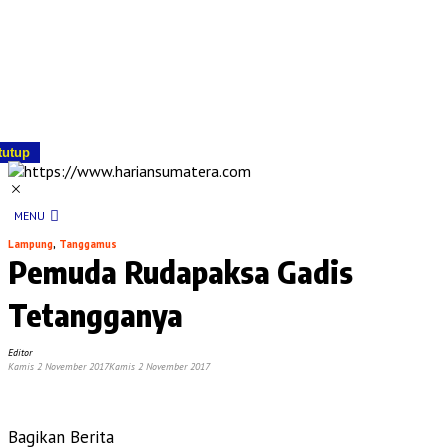
tutup
MENU
Lampung
,
Tanggamus
Pemuda Rudapaksa Gadis
Tetangganya
Editor
Kamis 2 November 2017
Kamis 2 November 2017
Bagikan Berita