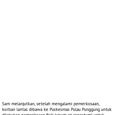
Sam melanjutkan, setelah mengalami pemerkosaan,
korban lantas dibawa ke Puskesmas Pulau Punggung untuk
dilakukan pemeriksaan fisik (visum et repertum) untuk