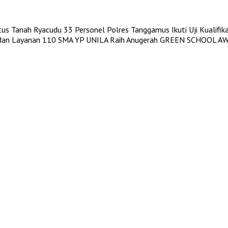
atus Tanah Ryacudu
33 Personel Polres Tanggamus Ikuti Uji Kualifi
 dan Layanan 110
SMA YP UNILA Raih Anugerah GREEN SCHOOL AWA