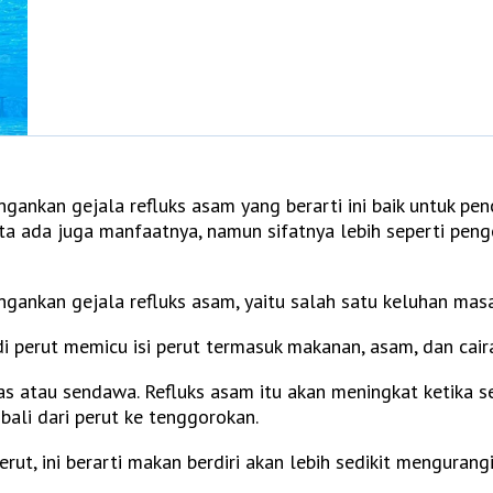
ankan gejala refluks asam yang berarti ini baik untuk pen
ta ada juga manfaatnya, namun sifatnya lebih seperti penge
gankan gejala refluks asam, yaitu salah satu keluhan masa
 di perut memicu isi perut termasuk makanan, asam, dan ca
as atau sendawa. Refluks asam itu akan meningkat ketika s
li dari perut ke tenggorokan.
rut, ini berarti makan berdiri akan lebih sedikit mengurang