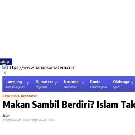
tutup
Lampung
Sumatera
Nasional
Dunia
Olahraga
Kota Kabupaten
Regional
Nusantara
Mancanegara
Sport
Gaya Hidup
,
Kesehatan
Makan Sambil Berdiri? Islam Tak
Editor
Minggu 26 Juni 2022
Minggu 26 Juni 2022