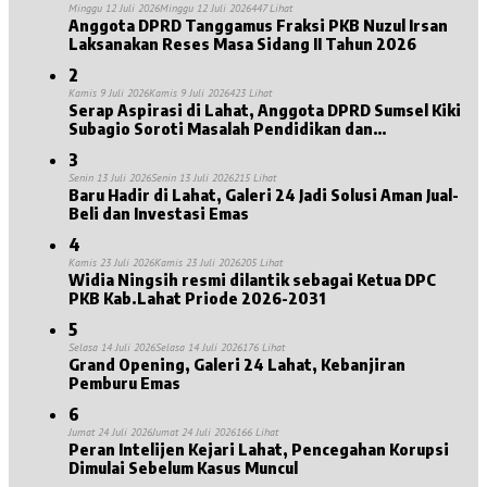
Minggu 12 Juli 2026
Minggu 12 Juli 2026
447 Lihat
Anggota DPRD Tanggamus Fraksi PKB Nuzul Irsan
Laksanakan Reses Masa Sidang II Tahun 2026
2
Kamis 9 Juli 2026
Kamis 9 Juli 2026
423 Lihat
Serap Aspirasi di Lahat, Anggota DPRD Sumsel Kiki
Subagio Soroti Masalah Pendidikan dan
Kesejahteraan Lansia
3
Senin 13 Juli 2026
Senin 13 Juli 2026
215 Lihat
Baru Hadir di Lahat, Galeri 24 Jadi Solusi Aman Jual-
Beli dan Investasi Emas
4
Kamis 23 Juli 2026
Kamis 23 Juli 2026
205 Lihat
Widia Ningsih resmi dilantik sebagai Ketua DPC
PKB Kab.Lahat Priode 2026-2031
5
Selasa 14 Juli 2026
Selasa 14 Juli 2026
176 Lihat
Grand Opening, Galeri 24 Lahat, Kebanjiran
Pemburu Emas
6
Jumat 24 Juli 2026
Jumat 24 Juli 2026
166 Lihat
Peran Intelijen Kejari Lahat, Pencegahan Korupsi
Dimulai Sebelum Kasus Muncul