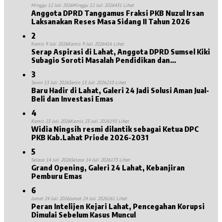
Minggu 12 Juli 2026
Minggu 12 Juli 2026
431 Lihat
Anggota DPRD Tanggamus Fraksi PKB Nuzul Irsan
Laksanakan Reses Masa Sidang II Tahun 2026
2
Kamis 9 Juli 2026
Kamis 9 Juli 2026
416 Lihat
Serap Aspirasi di Lahat, Anggota DPRD Sumsel Kiki
Subagio Soroti Masalah Pendidikan dan
Kesejahteraan Lansia
3
Senin 13 Juli 2026
Senin 13 Juli 2026
210 Lihat
Baru Hadir di Lahat, Galeri 24 Jadi Solusi Aman Jual-
Beli dan Investasi Emas
4
Kamis 23 Juli 2026
Kamis 23 Juli 2026
193 Lihat
Widia Ningsih resmi dilantik sebagai Ketua DPC
PKB Kab.Lahat Priode 2026-2031
5
Selasa 14 Juli 2026
Selasa 14 Juli 2026
173 Lihat
Grand Opening, Galeri 24 Lahat, Kebanjiran
Pemburu Emas
6
Jumat 24 Juli 2026
Jumat 24 Juli 2026
161 Lihat
Peran Intelijen Kejari Lahat, Pencegahan Korupsi
Dimulai Sebelum Kasus Muncul