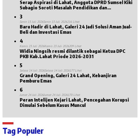
Serap Aspirasi di Lahat, Anggota DPRD Sumsel Kiki
Subagio Soroti Masalah Pendidikan dan
Kesejahteraan Lansia
3
Senin 13 Juli 2026
Senin 13 Juli 2026
216 Lihat
Baru Hadir di Lahat, Galeri 24 Jadi Solusi Aman Jual-
Beli dan Investasi Emas
4
Kamis 23 Juli 2026
Kamis 23 Juli 2026
209 Lihat
Widia Ningsih resmi dilantik sebagai Ketua DPC
PKB Kab.Lahat Priode 2026-2031
5
Selasa 14 Juli 2026
Selasa 14 Juli 2026
177 Lihat
Grand Opening, Galeri 24 Lahat, Kebanjiran
Pemburu Emas
6
Jumat 24 Juli 2026
Jumat 24 Juli 2026
170 Lihat
Peran Intelijen Kejari Lahat, Pencegahan Korupsi
Dimulai Sebelum Kasus Muncul
Tag Populer