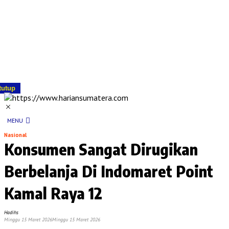
tutup
MENU
Nasional
Konsumen Sangat Dirugikan
Berbelanja Di Indomaret Point
Kamal Raya 12
Hadihs
Minggu 15 Maret 2026
Minggu 15 Maret 2026