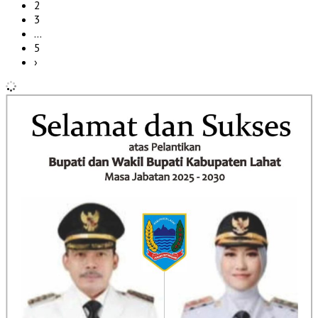
2
3
…
5
›