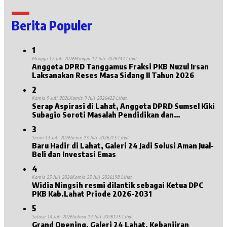
Berita Populer
1
Minggu 12 Juli 2026
Minggu 12 Juli 2026
442 Lihat
Anggota DPRD Tanggamus Fraksi PKB Nuzul Irsan
Laksanakan Reses Masa Sidang II Tahun 2026
2
Kamis 9 Juli 2026
Kamis 9 Juli 2026
422 Lihat
Serap Aspirasi di Lahat, Anggota DPRD Sumsel Kiki
Subagio Soroti Masalah Pendidikan dan
Kesejahteraan Lansia
3
Senin 13 Juli 2026
Senin 13 Juli 2026
213 Lihat
Baru Hadir di Lahat, Galeri 24 Jadi Solusi Aman Jual-
Beli dan Investasi Emas
4
Kamis 23 Juli 2026
Kamis 23 Juli 2026
198 Lihat
Widia Ningsih resmi dilantik sebagai Ketua DPC
PKB Kab.Lahat Priode 2026-2031
5
Selasa 14 Juli 2026
Selasa 14 Juli 2026
175 Lihat
Grand Opening, Galeri 24 Lahat, Kebanjiran