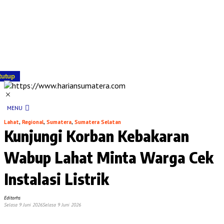
tutup
MENU
Lahat
,
Regional
,
Sumatera
,
Sumatera Selatan
Kunjungi Korban Kebakaran
Wabup Lahat Minta Warga Cek
Instalasi Listrik
Editorhs
Selasa 9 Juni 2026
Selasa 9 Juni 2026