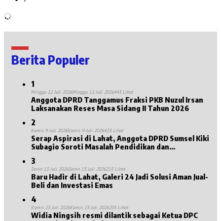
Berita Populer
1
Minggu 12 Juli 2026
Minggu 12 Juli 2026
443 Lihat
Anggota DPRD Tanggamus Fraksi PKB Nuzul Irsan
Laksanakan Reses Masa Sidang II Tahun 2026
2
Kamis 9 Juli 2026
Kamis 9 Juli 2026
423 Lihat
Serap Aspirasi di Lahat, Anggota DPRD Sumsel Kiki
Subagio Soroti Masalah Pendidikan dan
Kesejahteraan Lansia
3
Senin 13 Juli 2026
Senin 13 Juli 2026
215 Lihat
Baru Hadir di Lahat, Galeri 24 Jadi Solusi Aman Jual-
Beli dan Investasi Emas
4
Kamis 23 Juli 2026
Kamis 23 Juli 2026
205 Lihat
Widia Ningsih resmi dilantik sebagai Ketua DPC