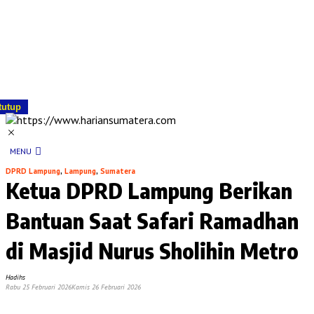
tutup
MENU
DPRD Lampung
,
Lampung
,
Sumatera
Ketua DPRD Lampung Berikan
Bantuan Saat Safari Ramadhan
di Masjid Nurus Sholihin Metro
Hadihs
Rabu 25 Februari 2026
Kamis 26 Februari 2026