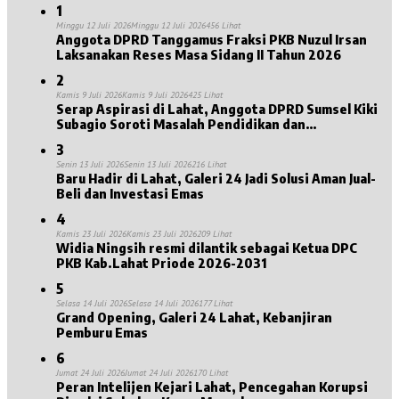
1
Minggu 12 Juli 2026
Minggu 12 Juli 2026
456 Lihat
Anggota DPRD Tanggamus Fraksi PKB Nuzul Irsan
Laksanakan Reses Masa Sidang II Tahun 2026
2
Kamis 9 Juli 2026
Kamis 9 Juli 2026
425 Lihat
Serap Aspirasi di Lahat, Anggota DPRD Sumsel Kiki
Subagio Soroti Masalah Pendidikan dan
Kesejahteraan Lansia
3
Senin 13 Juli 2026
Senin 13 Juli 2026
216 Lihat
Baru Hadir di Lahat, Galeri 24 Jadi Solusi Aman Jual-
Beli dan Investasi Emas
4
Kamis 23 Juli 2026
Kamis 23 Juli 2026
209 Lihat
Widia Ningsih resmi dilantik sebagai Ketua DPC
PKB Kab.Lahat Priode 2026-2031
5
Selasa 14 Juli 2026
Selasa 14 Juli 2026
177 Lihat
Grand Opening, Galeri 24 Lahat, Kebanjiran
Pemburu Emas
6
Jumat 24 Juli 2026
Jumat 24 Juli 2026
170 Lihat
Peran Intelijen Kejari Lahat, Pencegahan Korupsi