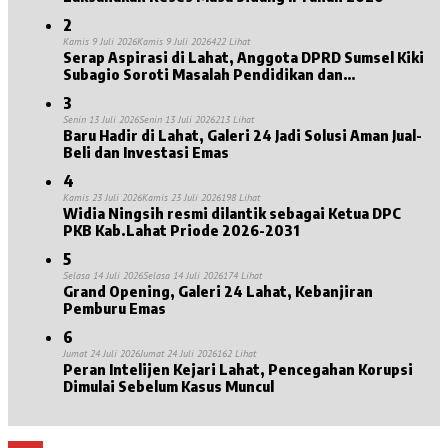
2
Kamis 9 Juli 2026
Kamis 9 Juli 2026
422 Lihat
Serap Aspirasi di Lahat, Anggota DPRD Sumsel Kiki
Subagio Soroti Masalah Pendidikan dan
Kesejahteraan Lansia
3
Senin 13 Juli 2026
Senin 13 Juli 2026
213 Lihat
Baru Hadir di Lahat, Galeri 24 Jadi Solusi Aman Jual-
Beli dan Investasi Emas
4
Kamis 23 Juli 2026
Kamis 23 Juli 2026
198 Lihat
Widia Ningsih resmi dilantik sebagai Ketua DPC
PKB Kab.Lahat Priode 2026-2031
5
Selasa 14 Juli 2026
Selasa 14 Juli 2026
174 Lihat
Grand Opening, Galeri 24 Lahat, Kebanjiran
Pemburu Emas
6
Jumat 24 Juli 2026
Jumat 24 Juli 2026
162 Lihat
Peran Intelijen Kejari Lahat, Pencegahan Korupsi
Dimulai Sebelum Kasus Muncul