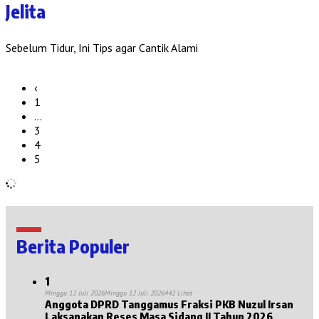
Jelita
Sebelum Tidur, Ini Tips agar Cantik Alami
‹
1
…
3
4
5
Berita Populer
1
Minggu 12 Juli 2026
Minggu 12 Juli 2026
442 Lihat
Anggota DPRD Tanggamus Fraksi PKB Nuzul Irsan
Laksanakan Reses Masa Sidang II Tahun 2026