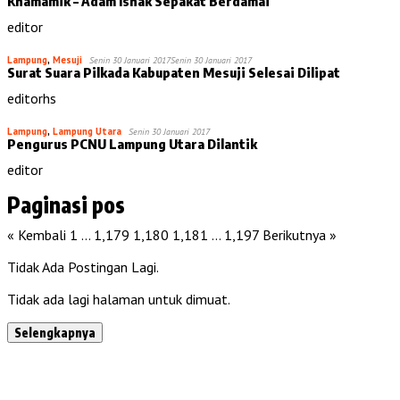
Khamamik – Adam Ishak Sepakat Berdamai
editor
Lampung
,
Mesuji
Senin 30 Januari 2017
Senin 30 Januari 2017
Surat Suara Pilkada Kabupaten Mesuji Selesai Dilipat
editorhs
Lampung
,
Lampung Utara
Senin 30 Januari 2017
Pengurus PCNU Lampung Utara Dilantik
editor
Paginasi pos
« Kembali
1
…
1,179
1,180
1,181
…
1,197
Berikutnya »
Tidak Ada Postingan Lagi.
Tidak ada lagi halaman untuk dimuat.
Selengkapnya