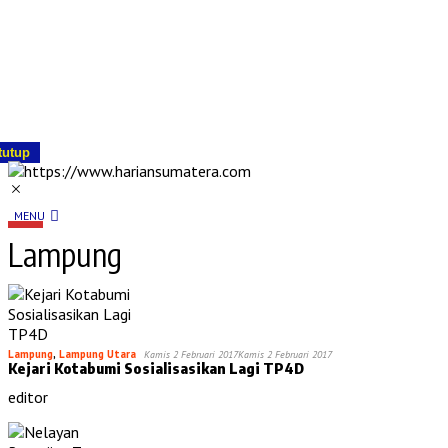
tutup
MENU
Lampung
Lampung
,
Lampung Utara
Kamis 2 Februari 2017
Kamis 2 Februari 2017
Kejari Kotabumi Sosialisasikan Lagi TP4D
editor