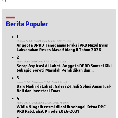
Berita Populer
1
Minggu 12 Juli 2026
Minggu 12 Juli 2026
442 Lihat
Anggota DPRD Tanggamus Fraksi PKB Nuzul Irsan
Laksanakan Reses Masa Sidang II Tahun 2026
2
Kamis 9 Juli 2026
Kamis 9 Juli 2026
422 Lihat
Serap Aspirasi di Lahat, Anggota DPRD Sumsel Kiki
Subagio Soroti Masalah Pendidikan dan
Kesejahteraan Lansia
3
Senin 13 Juli 2026
Senin 13 Juli 2026
213 Lihat
Baru Hadir di Lahat, Galeri 24 Jadi Solusi Aman Jual-
Beli dan Investasi Emas
4
Kamis 23 Juli 2026
Kamis 23 Juli 2026
198 Lihat
Widia Ningsih resmi dilantik sebagai Ketua DPC
PKB Kab.Lahat Priode 2026-2031