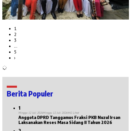
1
2
3
…
5
›
Berita Populer
1
Minggu 12 Juli 2026
Minggu 12 Juli 2026
442 Lihat
Anggota DPRD Tanggamus Fraksi PKB Nuzul Irsan
Laksanakan Reses Masa Sidang II Tahun 2026
2