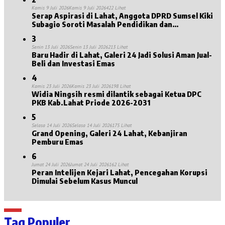
Kamis 9 Juli 2026
Kamis 9 Juli 2026
422 Lihat
Serap Aspirasi di Lahat, Anggota DPRD Sumsel Kiki
Subagio Soroti Masalah Pendidikan dan
Kesejahteraan Lansia
3
Senin 13 Juli 2026
Senin 13 Juli 2026
213 Lihat
Baru Hadir di Lahat, Galeri 24 Jadi Solusi Aman Jual-
Beli dan Investasi Emas
4
Kamis 23 Juli 2026
Kamis 23 Juli 2026
198 Lihat
Widia Ningsih resmi dilantik sebagai Ketua DPC
PKB Kab.Lahat Priode 2026-2031
5
Selasa 14 Juli 2026
Selasa 14 Juli 2026
175 Lihat
Grand Opening, Galeri 24 Lahat, Kebanjiran
Pemburu Emas
6
Jumat 24 Juli 2026
Jumat 24 Juli 2026
162 Lihat
Peran Intelijen Kejari Lahat, Pencegahan Korupsi
Dimulai Sebelum Kasus Muncul
Tag Populer