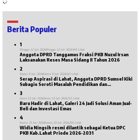
Berita Populer
1
Minggu 12 Juli 2026
Minggu 12 Juli 2026
443 Lihat
Anggota DPRD Tanggamus Fraksi PKB Nuzul Irsan
Laksanakan Reses Masa Sidang II Tahun 2026
2
Kamis 9 Juli 2026
Kamis 9 Juli 2026
423 Lihat
Serap Aspirasi di Lahat, Anggota DPRD Sumsel Kiki
Subagio Soroti Masalah Pendidikan dan
Kesejahteraan Lansia
3
Senin 13 Juli 2026
Senin 13 Juli 2026
215 Lihat
Baru Hadir di Lahat, Galeri 24 Jadi Solusi Aman Jual-
Beli dan Investasi Emas
4
Kamis 23 Juli 2026
Kamis 23 Juli 2026
203 Lihat
Widia Ningsih resmi dilantik sebagai Ketua DPC
PKB Kab.Lahat Priode 2026-2031