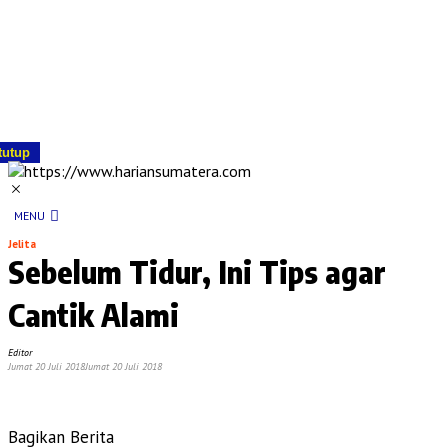
tutup
MENU
Jelita
Sebelum Tidur, Ini Tips agar
Cantik Alami
Editor
Jumat 20 Juli 2018
Jumat 20 Juli 2018
Bagikan Berita