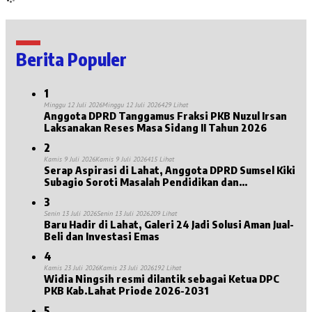
Berita Populer
1
Minggu 12 Juli 2026
Minggu 12 Juli 2026
429 Lihat
Anggota DPRD Tanggamus Fraksi PKB Nuzul Irsan
Laksanakan Reses Masa Sidang II Tahun 2026
2
Kamis 9 Juli 2026
Kamis 9 Juli 2026
415 Lihat
Serap Aspirasi di Lahat, Anggota DPRD Sumsel Kiki
Subagio Soroti Masalah Pendidikan dan
Kesejahteraan Lansia
3
Senin 13 Juli 2026
Senin 13 Juli 2026
209 Lihat
Baru Hadir di Lahat, Galeri 24 Jadi Solusi Aman Jual-
Beli dan Investasi Emas
4
Kamis 23 Juli 2026
Kamis 23 Juli 2026
192 Lihat
Widia Ningsih resmi dilantik sebagai Ketua DPC
PKB Kab.Lahat Priode 2026-2031
5