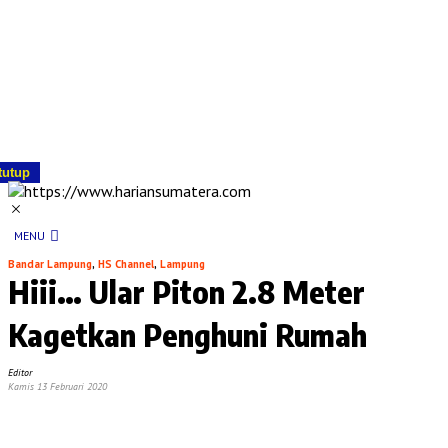
tutup
MENU
Bandar Lampung
,
HS Channel
,
Lampung
Hiii… Ular Piton 2.8 Meter
Kagetkan Penghuni Rumah
Editor
Kamis 13 Februari 2020