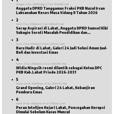
Minggu 12 Juli 2026
Minggu 12 Juli 2026
438 Lihat
Anggota DPRD Tanggamus Fraksi PKB Nuzul Irsan
Laksanakan Reses Masa Sidang II Tahun 2026
2
Kamis 9 Juli 2026
Kamis 9 Juli 2026
420 Lihat
Serap Aspirasi di Lahat, Anggota DPRD Sumsel Kiki
Subagio Soroti Masalah Pendidikan dan
Kesejahteraan Lansia
3
Senin 13 Juli 2026
Senin 13 Juli 2026
212 Lihat
Baru Hadir di Lahat, Galeri 24 Jadi Solusi Aman Jual-
Beli dan Investasi Emas
4
Kamis 23 Juli 2026
Kamis 23 Juli 2026
198 Lihat
Widia Ningsih resmi dilantik sebagai Ketua DPC
PKB Kab.Lahat Priode 2026-2031
5
Selasa 14 Juli 2026
Selasa 14 Juli 2026
173 Lihat
Grand Opening, Galeri 24 Lahat, Kebanjiran
Pemburu Emas
6
Jumat 24 Juli 2026
Jumat 24 Juli 2026
162 Lihat
Peran Intelijen Kejari Lahat, Pencegahan Korupsi
Dimulai Sebelum Kasus Muncul