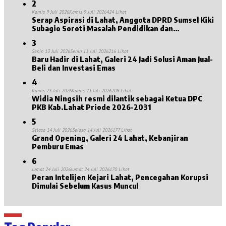
2
Kamis 9 Juli 2026
Kamis 9 Juli 2026
424 Lihat
Serap Aspirasi di Lahat, Anggota DPRD Sumsel Kiki
Subagio Soroti Masalah Pendidikan dan
Kesejahteraan Lansia
3
Senin 13 Juli 2026
Senin 13 Juli 2026
216 Lihat
Baru Hadir di Lahat, Galeri 24 Jadi Solusi Aman Jual-
Beli dan Investasi Emas
4
Kamis 23 Juli 2026
Kamis 23 Juli 2026
209 Lihat
Widia Ningsih resmi dilantik sebagai Ketua DPC
PKB Kab.Lahat Priode 2026-2031
5
Selasa 14 Juli 2026
Selasa 14 Juli 2026
177 Lihat
Grand Opening, Galeri 24 Lahat, Kebanjiran
Pemburu Emas
6
Jumat 24 Juli 2026
Jumat 24 Juli 2026
170 Lihat
Peran Intelijen Kejari Lahat, Pencegahan Korupsi
Dimulai Sebelum Kasus Muncul