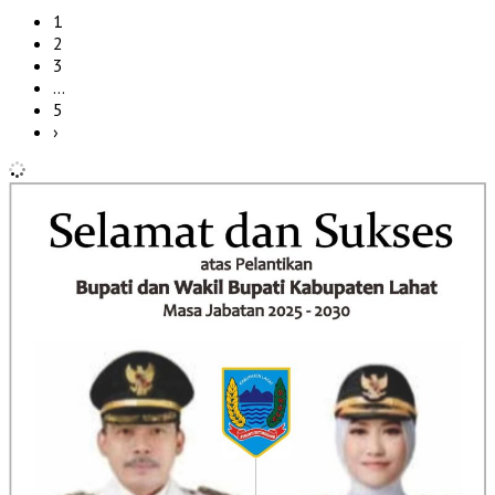
1
2
3
…
5
›