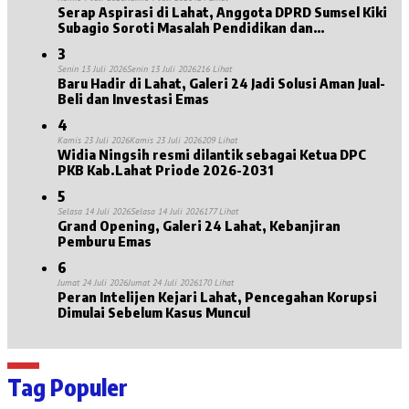
Serap Aspirasi di Lahat, Anggota DPRD Sumsel Kiki
Subagio Soroti Masalah Pendidikan dan
Kesejahteraan Lansia
3
Senin 13 Juli 2026
Senin 13 Juli 2026
216 Lihat
Baru Hadir di Lahat, Galeri 24 Jadi Solusi Aman Jual-
Beli dan Investasi Emas
4
Kamis 23 Juli 2026
Kamis 23 Juli 2026
209 Lihat
Widia Ningsih resmi dilantik sebagai Ketua DPC
PKB Kab.Lahat Priode 2026-2031
5
Selasa 14 Juli 2026
Selasa 14 Juli 2026
177 Lihat
Grand Opening, Galeri 24 Lahat, Kebanjiran
Pemburu Emas
6
Jumat 24 Juli 2026
Jumat 24 Juli 2026
170 Lihat
Peran Intelijen Kejari Lahat, Pencegahan Korupsi
Dimulai Sebelum Kasus Muncul
Tag Populer