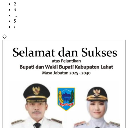
2
3
…
5
›