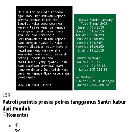
159
Patroli perintis presisi
polres tanggamus
Santri kabur
dari Pondok
Komentar