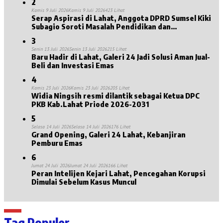
2
Kamis 9 Juli 2026
Kamis 9 Juli 2026
423 Lihat
Serap Aspirasi di Lahat, Anggota DPRD Sumsel Kiki
Subagio Soroti Masalah Pendidikan dan
Kesejahteraan Lansia
3
Senin 13 Juli 2026
Senin 13 Juli 2026
215 Lihat
Baru Hadir di Lahat, Galeri 24 Jadi Solusi Aman Jual-
Beli dan Investasi Emas
4
Kamis 23 Juli 2026
Kamis 23 Juli 2026
205 Lihat
Widia Ningsih resmi dilantik sebagai Ketua DPC
PKB Kab.Lahat Priode 2026-2031
5
Selasa 14 Juli 2026
Selasa 14 Juli 2026
176 Lihat
Grand Opening, Galeri 24 Lahat, Kebanjiran
Pemburu Emas
6
Jumat 24 Juli 2026
Jumat 24 Juli 2026
166 Lihat
Peran Intelijen Kejari Lahat, Pencegahan Korupsi
Dimulai Sebelum Kasus Muncul
Tag Populer