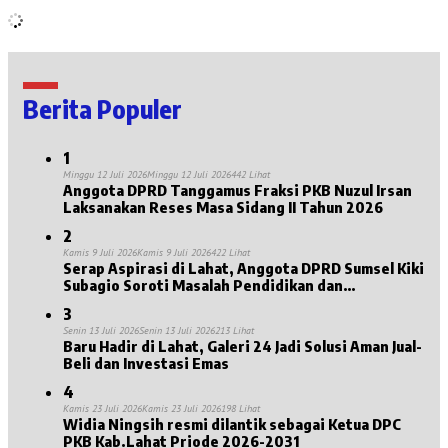
Berita Populer
1
Minggu 12 Juli 2026
Minggu 12 Juli 2026
442 Lihat
Anggota DPRD Tanggamus Fraksi PKB Nuzul Irsan
Laksanakan Reses Masa Sidang II Tahun 2026
2
Kamis 9 Juli 2026
Kamis 9 Juli 2026
422 Lihat
Serap Aspirasi di Lahat, Anggota DPRD Sumsel Kiki
Subagio Soroti Masalah Pendidikan dan
Kesejahteraan Lansia
3
Senin 13 Juli 2026
Senin 13 Juli 2026
213 Lihat
Baru Hadir di Lahat, Galeri 24 Jadi Solusi Aman Jual-
Beli dan Investasi Emas
4
Kamis 23 Juli 2026
Kamis 23 Juli 2026
198 Lihat
Widia Ningsih resmi dilantik sebagai Ketua DPC
PKB Kab.Lahat Priode 2026-2031