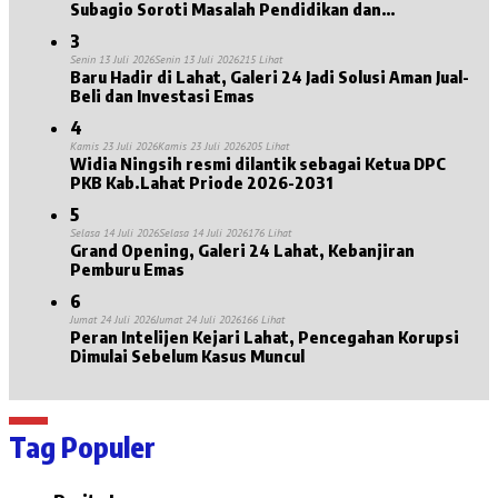
Subagio Soroti Masalah Pendidikan dan
Kesejahteraan Lansia
3
Senin 13 Juli 2026
Senin 13 Juli 2026
215 Lihat
Baru Hadir di Lahat, Galeri 24 Jadi Solusi Aman Jual-
Beli dan Investasi Emas
4
Kamis 23 Juli 2026
Kamis 23 Juli 2026
205 Lihat
Widia Ningsih resmi dilantik sebagai Ketua DPC
PKB Kab.Lahat Priode 2026-2031
5
Selasa 14 Juli 2026
Selasa 14 Juli 2026
176 Lihat
Grand Opening, Galeri 24 Lahat, Kebanjiran
Pemburu Emas
6
Jumat 24 Juli 2026
Jumat 24 Juli 2026
166 Lihat
Peran Intelijen Kejari Lahat, Pencegahan Korupsi
Dimulai Sebelum Kasus Muncul
Tag Populer