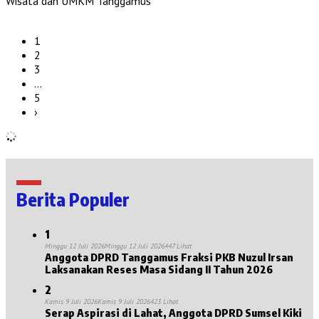
Wisata dan UMKM Tanggamus
1
2
3
…
5
›
Berita Populer
1
Minggu 12 Juli 2026
Minggu 12 Juli 2026
447 Lihat
Anggota DPRD Tanggamus Fraksi PKB Nuzul Irsan
Laksanakan Reses Masa Sidang II Tahun 2026
2
Kamis 9 Juli 2026
Kamis 9 Juli 2026
423 Lihat
Serap Aspirasi di Lahat, Anggota DPRD Sumsel Kiki