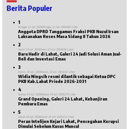
Berita Populer
1
Minggu 12 Juli 2026
Minggu 12 Juli 2026
462 Lihat
Anggota DPRD Tanggamus Fraksi PKB Nuzul Irsan
Laksanakan Reses Masa Sidang II Tahun 2026
2
Senin 13 Juli 2026
Senin 13 Juli 2026
218 Lihat
Baru Hadir di Lahat, Galeri 24 Jadi Solusi Aman Jual-
Beli dan Investasi Emas
3
Kamis 23 Juli 2026
Kamis 23 Juli 2026
211 Lihat
Widia Ningsih resmi dilantik sebagai Ketua DPC
PKB Kab.Lahat Priode 2026-2031
4
Selasa 14 Juli 2026
Selasa 14 Juli 2026
179 Lihat
Grand Opening, Galeri 24 Lahat, Kebanjiran
Pemburu Emas
5
Jumat 24 Juli 2026
Jumat 24 Juli 2026
171 Lihat
Peran Intelijen Kejari Lahat, Pencegahan Korupsi
Dimulai Sebelum Kasus Muncul