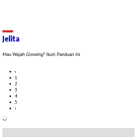
Jelita
Mau Wajah Glowing? Ikuti Panduan Ini
‹
1
2
3
4
5
›