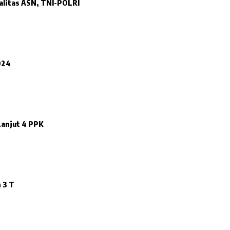
ralitas ASN, TNI-POLRI
024
Lanjut 4 PPK
 3 T