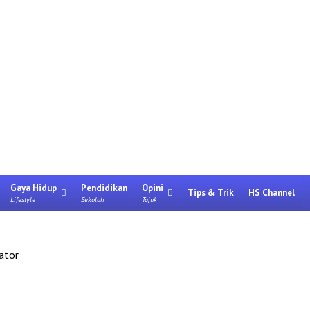
Gaya Hidup
Pendidikan
Opini
Tips & Trik
HS Channel
Lifestyle
Sekolah
Tajuk