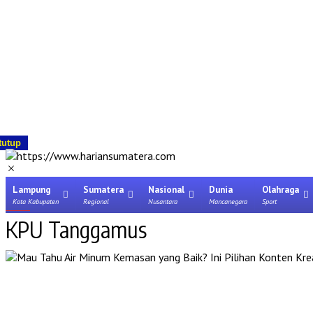
tutup
Lampung
Sumatera
Nasional
Dunia
Olahraga
Kota Kabupaten
Regional
Nusantara
Mancanegara
Sport
KPU Tanggamus