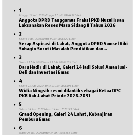
1
Minggu 12 Juli 2026
Minggu 12 Juli 2026
437 Lihat
Anggota DPRD Tanggamus Fraksi PKB Nuzul Irsan
Laksanakan Reses Masa Sidang II Tahun 2026
2
Kamis 9 Juli 2026
Kamis 9 Juli 2026
420 Lihat
Serap Aspirasi di Lahat, Anggota DPRD Sumsel Kiki
Subagio Soroti Masalah Pendidikan dan
Kesejahteraan Lansia
3
Senin 13 Juli 2026
Senin 13 Juli 2026
210 Lihat
Baru Hadir di Lahat, Galeri 24 Jadi Solusi Aman Jual-
Beli dan Investasi Emas
4
Kamis 23 Juli 2026
Kamis 23 Juli 2026
193 Lihat
Widia Ningsih resmi dilantik sebagai Ketua DPC
PKB Kab.Lahat Priode 2026-2031
5
Selasa 14 Juli 2026
Selasa 14 Juli 2026
173 Lihat
Grand Opening, Galeri 24 Lahat, Kebanjiran
Pemburu Emas
6
Jumat 24 Juli 2026
Jumat 24 Juli 2026
161 Lihat