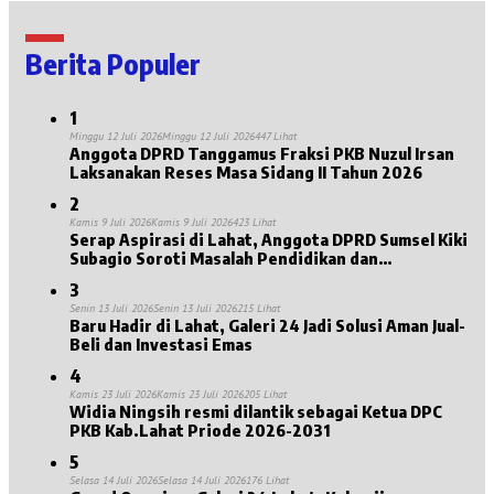
Berita Populer
1
Minggu 12 Juli 2026
Minggu 12 Juli 2026
447 Lihat
Anggota DPRD Tanggamus Fraksi PKB Nuzul Irsan
Laksanakan Reses Masa Sidang II Tahun 2026
2
Kamis 9 Juli 2026
Kamis 9 Juli 2026
423 Lihat
Serap Aspirasi di Lahat, Anggota DPRD Sumsel Kiki
Subagio Soroti Masalah Pendidikan dan
Kesejahteraan Lansia
3
Senin 13 Juli 2026
Senin 13 Juli 2026
215 Lihat
Baru Hadir di Lahat, Galeri 24 Jadi Solusi Aman Jual-
Beli dan Investasi Emas
4
Kamis 23 Juli 2026
Kamis 23 Juli 2026
205 Lihat
Widia Ningsih resmi dilantik sebagai Ketua DPC
PKB Kab.Lahat Priode 2026-2031
5
Selasa 14 Juli 2026
Selasa 14 Juli 2026
176 Lihat