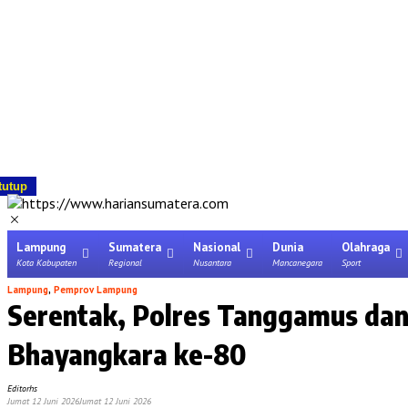
tutup
Lampung
Sumatera
Nasional
Dunia
Olahraga
Kota Kabupaten
Regional
Nusantara
Mancanegara
Sport
Lampung
,
Pemprov Lampung
Serentak, Polres Tanggamus dan 
Bhayangkara ke-80
Editorhs
Jumat 12 Juni 2026
Jumat 12 Juni 2026